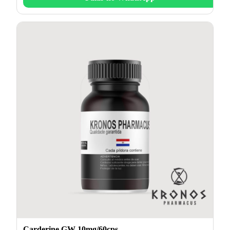
Carderine GW 10mg/60cps