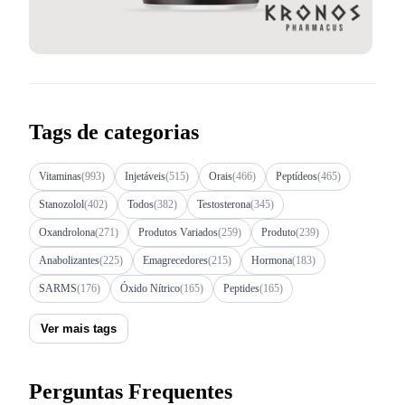
Tags de categorias
Vitaminas
(993)
Injetáveis
(515)
Orais
(466)
Peptídeos
(465)
Stanozolol
(402)
Todos
(382)
Testosterona
(345)
Oxandrolona
(271)
Produtos Variados
(259)
Produto
(239)
Anabolizantes
(225)
Emagrecedores
(215)
Hormona
(183)
SARMS
(176)
Óxido Nítrico
(165)
Peptides
(165)
Ver mais tags
Perguntas Frequentes