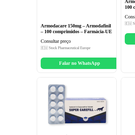
Armo
100 
Consu
🇪🇺 S
Armodacare 150mg – Armodafinil
– 100 comprimidos – Farmácia-UE
Consultar preço
🇪🇺 Stock Pharmaceutical Europe
Falar no WhatsApp