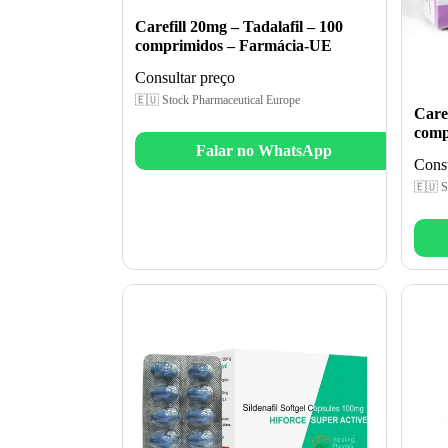
Carefill 20mg – Tadalafil – 100
comprimidos – Farmácia-UE
Consultar preço
🇪🇺 Stock Pharmaceutical Europe
Caref
comp
Falar no WhatsApp
Consu
🇪🇺 S