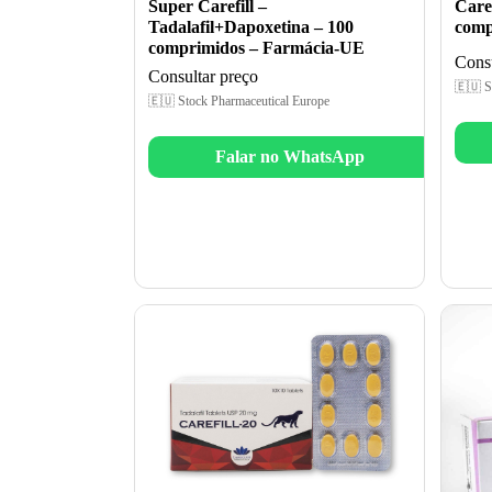
Super Carefill –
Caref
Tadalafil+Dapoxetina – 100
comp
comprimidos – Farmácia-UE
Consu
Consultar preço
🇪🇺 S
🇪🇺 Stock Pharmaceutical Europe
Falar no WhatsApp