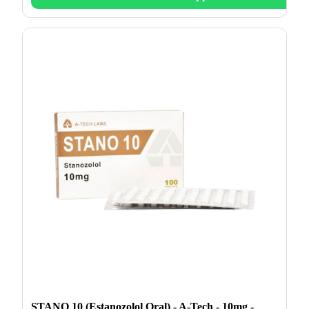
STANO 10 (Estanozolol Oral) - A-Tech - 10mg -