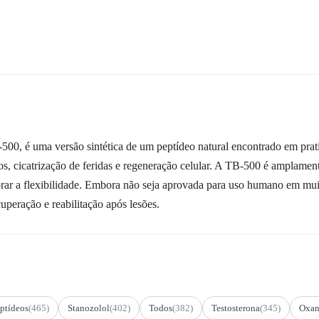
0, é uma versão sintética de um peptídeo natural encontrado em prati
s, cicatrização de feridas e regeneração celular. A TB-500 é amplame
orar a flexibilidade. Embora não seja aprovada para uso humano em muito
cuperação e reabilitação após lesões.
ptídeos
(465)
Stanozolol
(402)
Todos
(382)
Testosterona
(345)
Oxan