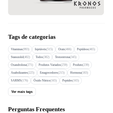
Tags de categorias
Vitaminas
(993)
Injetáveis
(515)
Orais
(466)
Peptídeos
(465)
Stanozolol
(402)
Todos
(382)
Testosterona
(345)
Oxandrolona
(271)
Produtos Variados
(259)
Produto
(239)
Anabolizantes
(225)
Emagrecedores
(215)
Hormona
(183)
SARMS
(176)
Óxido Nítrico
(165)
Peptides
(165)
Ver mais tags
Perguntas Frequentes