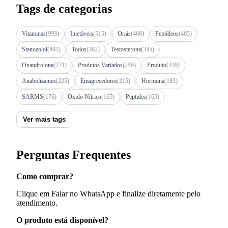
Tags de categorias
Vitaminas
(993)
Injetáveis
(515)
Orais
(466)
Peptídeos
(465)
Stanozolol
(402)
Todos
(382)
Testosterona
(345)
Oxandrolona
(271)
Produtos Variados
(259)
Produto
(239)
Anabolizantes
(225)
Emagrecedores
(215)
Hormona
(183)
SARMS
(176)
Óxido Nítrico
(165)
Peptides
(165)
Ver mais tags
Perguntas Frequentes
Como comprar?
Clique em Falar no WhatsApp e finalize diretamente pelo
atendimento.
O produto está disponível?