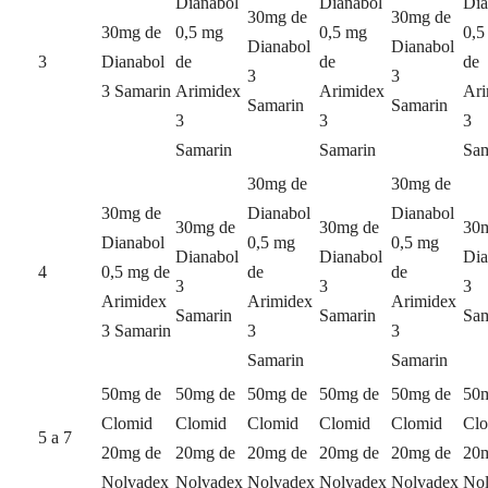
Dianabol
Dianabol
Dia
30mg de
30mg de
30mg de
0,5 mg
0,5 mg
0,5
Dianabol
Dianabol
3
Dianabol
de
de
de
3
3
3 Samarin
Arimidex
Arimidex
Ari
Samarin
Samarin
3
3
3
Samarin
Samarin
Sam
30mg de
30mg de
30mg de
Dianabol
Dianabol
30mg de
30mg de
30
Dianabol
0,5 mg
0,5 mg
Dianabol
Dianabol
Dia
4
0,5 mg de
de
de
3
3
3
Arimidex
Arimidex
Arimidex
Samarin
Samarin
Sam
3 Samarin
3
3
Samarin
Samarin
50mg de
50mg de
50mg de
50mg de
50mg de
50
Clomid
Clomid
Clomid
Clomid
Clomid
Cl
5 a 7
20mg de
20mg de
20mg de
20mg de
20mg de
20
Nolvadex
Nolvadex
Nolvadex
Nolvadex
Nolvadex
No