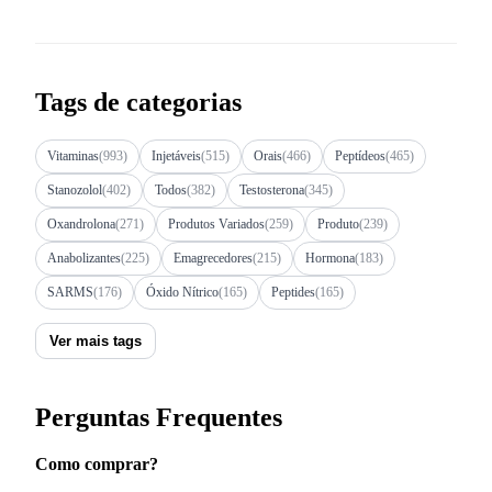
Tags de categorias
Vitaminas
(993)
Injetáveis
(515)
Orais
(466)
Peptídeos
(465)
Stanozolol
(402)
Todos
(382)
Testosterona
(345)
Oxandrolona
(271)
Produtos Variados
(259)
Produto
(239)
Anabolizantes
(225)
Emagrecedores
(215)
Hormona
(183)
SARMS
(176)
Óxido Nítrico
(165)
Peptides
(165)
Ver mais tags
Perguntas Frequentes
Como comprar?