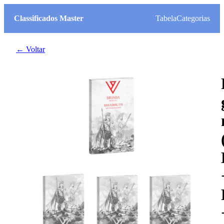
Classificados Master
Tabela
Categorias
← Voltar