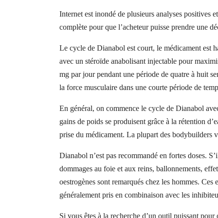
Internet est inondé de plusieurs analyses positives 
complète pour que l’acheteur puisse prendre une déc
Le cycle de Dianabol est court, le médicament est ha
avec un stéroïde anabolisant injectable pour maximise
mg par jour pendant une période de quatre à huit se
la force musculaire dans une courte période de temp
En général, on commence le cycle de Dianabol avec 
gains de poids se produisent grâce à la rétention d’
prise du médicament. La plupart des bodybuilders v
Dianabol n’est pas recommandé en fortes doses. S’il 
dommages au foie et aux reins, ballonnements, effets
oestrogènes sont remarqués chez les hommes. Ces ef
généralement pris en combinaison avec les inhibiteu
Si vous êtes à la recherche d’un outil puissant pou