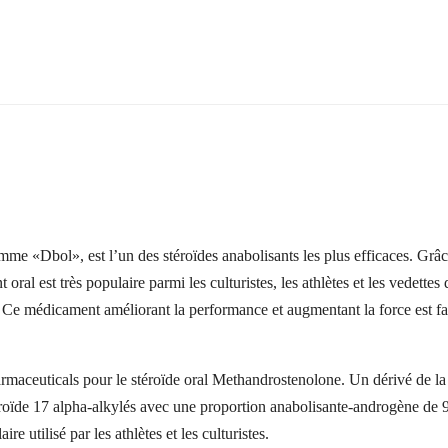
bol», est l’un des stéroïdes anabolisants les plus efficaces. Grâce à
 oral est très populaire parmi les culturistes, les athlètes et les vedett
one. Ce médicament améliorant la performance et augmentant la force est f
aceuticals pour le stéroïde oral Methandrostenolone. Un dérivé de la t
téroïde 17 alpha-alkylés avec une proportion anabolisante-androgène de
re utilisé par les athlètes et les culturistes.