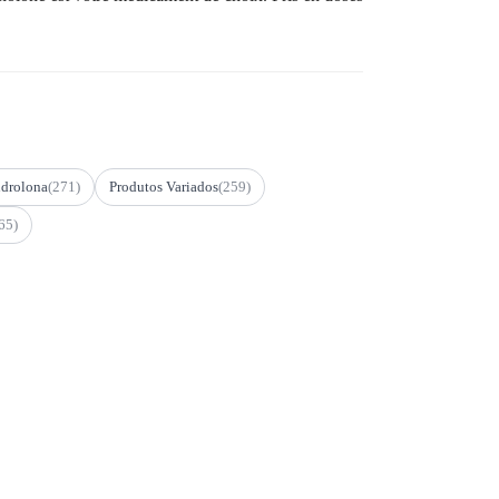
drolona
(271)
Produtos Variados
(259)
65)