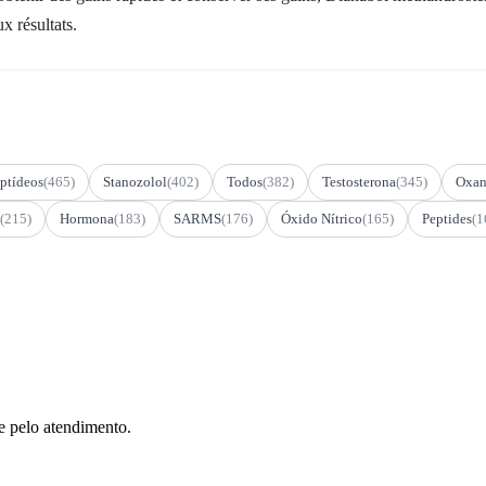
x résultats.
ptídeos
(465)
Stanozolol
(402)
Todos
(382)
Testosterona
(345)
Oxan
(215)
Hormona
(183)
SARMS
(176)
Óxido Nítrico
(165)
Peptides
(1
e pelo atendimento.