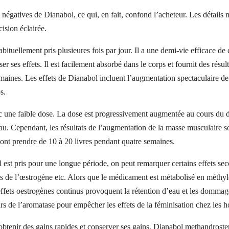
et négatives de Dianabol, ce qui, en fait, confond l’acheteur. Les détail
ision éclairée.
bituellement pris plusieures fois par jour. Il a une demi-vie efficace 
r ses effets. Il est facilement absorbé dans le corps et fournit des résu
maines. Les effets de Dianabol incluent l’augmentation spectaculaire de 
s.
une faible dose. La dose est progressivement augmentée au cours du de
eau. Cependant, les résultats de l’augmentation de la masse musculaire s
ont prendre de 10 à 20 livres pendant quatre semaines.
est pris pour une longue période, on peut remarquer certains effets sec
 de l’œstrogène etc. Alors que le médicament est métabolisé en méthyles
fets oestrogènes continus provoquent la rétention d’eau et les dommage
rs de l’aromatase pour empêcher les effets de la féminisation chez les
r obtenir des gains rapides et conserver ses gains, Dianabol methandrost