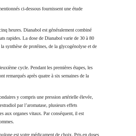
s mentionnés ci-dessous fournissent une étude
de cinq heures. Dianabol est généralement combiné
ltats rapides. La dose de Dianabol varie de 30 à 80
la synthèse de protéines, de la glycogénolyse et de
uxième cycle. Pendant les premières étapes, les
ont remarqués après quatre à six semaines de la
ondaires y compris une pression artérielle élevée,
tradiol par l’aromatase, plusieurs effets
s aux organes vitaux. Par conséquent, il est
 hommes.
enolone est votre médicament de choix. Pris en doses