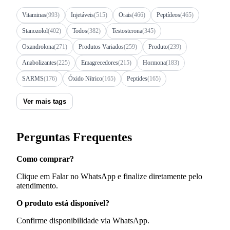
Vitaminas
(993)
Injetáveis
(515)
Orais
(466)
Peptídeos
(465)
Stanozolol
(402)
Todos
(382)
Testosterona
(345)
Oxandrolona
(271)
Produtos Variados
(259)
Produto
(239)
Anabolizantes
(225)
Emagrecedores
(215)
Hormona
(183)
SARMS
(176)
Óxido Nítrico
(165)
Peptides
(165)
Ver mais tags
Perguntas Frequentes
Como comprar?
Clique em Falar no WhatsApp e finalize diretamente pelo
atendimento.
O produto está disponível?
Confirme disponibilidade via WhatsApp.