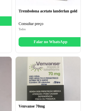
Trembolona acetato landerlan gold
Consultar preço
Todos
Falar no WhatsApp
Venvanse 70mg