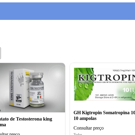
GH Kigtropin Somatropina 1
10 ampolas
tato de Testosterona king
rma
Consultar preço
ltar preço
Todos