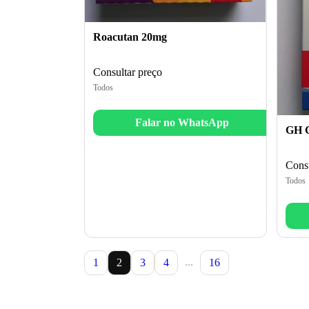
Roacutan 20mg
Consultar preço
Todos
Falar no WhatsApp
GH C
Consu
Todos
...
1
2
3
4
16