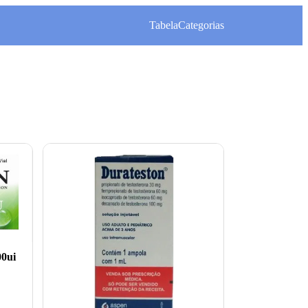
Tabela
Categorias
00ui