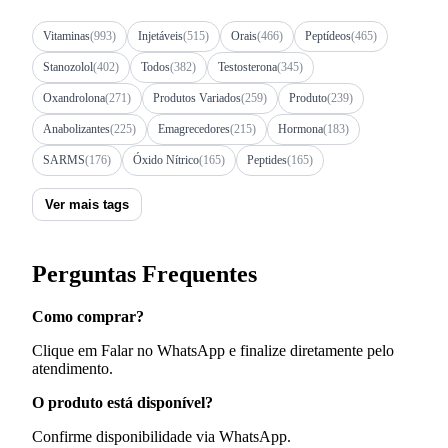
Vitaminas
(993)
Injetáveis
(515)
Orais
(466)
Peptídeos
(465)
Stanozolol
(402)
Todos
(382)
Testosterona
(345)
Oxandrolona
(271)
Produtos Variados
(259)
Produto
(239)
Anabolizantes
(225)
Emagrecedores
(215)
Hormona
(183)
SARMS
(176)
Óxido Nítrico
(165)
Peptides
(165)
Ver mais tags
Perguntas Frequentes
Como comprar?
Clique em Falar no WhatsApp e finalize diretamente pelo
atendimento.
O produto está disponível?
Confirme disponibilidade via WhatsApp.