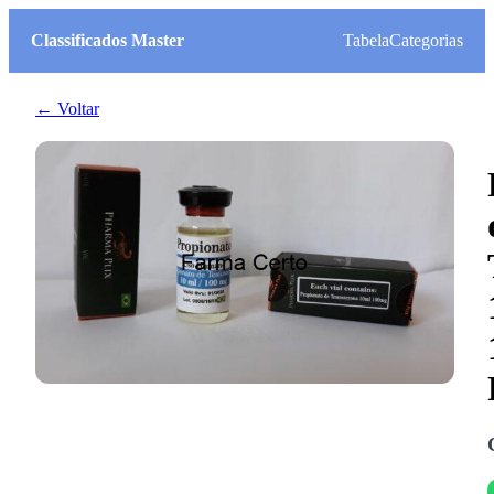
Classificados Master
Tabela
Categorias
← Voltar