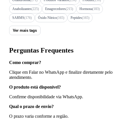
Oxandrolona
(271)
Produtos Variados
(259)
Produto
(239)
Anabolizantes
(225)
Emagrecedores
(215)
Hormona
(183)
SARMS
(176)
Óxido Nítrico
(165)
Peptides
(165)
Ver mais tags
Perguntas Frequentes
Como comprar?
Clique em Falar no WhatsApp e finalize diretamente pelo
atendimento.
O produto está disponível?
Confirme disponibilidade via WhatsApp.
Qual o prazo de envio?
O prazo varia conforme a região.