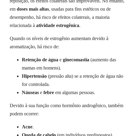
reposição, os efeitos colaterais são improváveis. No entanto,
em
doses mais altas
, usadas para fins estéticos ou de
desempenho, há risco de efeitos colaterais, a maioria
relacionada à
atividade estrogênica
.
Quando os níveis de estrogênio aumentam devido à
aromatização, há risco de:
Retenção de água
e
ginecomastia
(aumento das
mamas em homens).
Hipertensão
(pressão alta) se a retenção de água não
for controlada.
Náuseas
e
febre
em algumas pessoas.
Devido à sua função como hormônio androgênico, também
podem ocorrer:
Acne
.
Queda de cabelo
(em indivíduos predispostos).