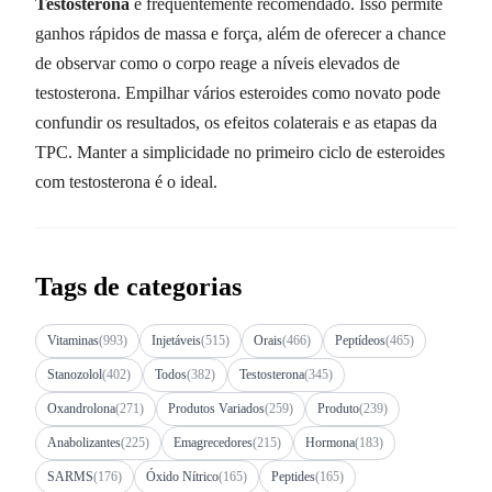
Testosterona
é frequentemente recomendado. Isso permite
ganhos rápidos de massa e força, além de oferecer a chance
de observar como o corpo reage a níveis elevados de
testosterona. Empilhar vários esteroides como novato pode
confundir os resultados, os efeitos colaterais e as etapas da
TPC. Manter a simplicidade no primeiro ciclo de esteroides
com testosterona é o ideal.
Tags de categorias
Vitaminas
(993)
Injetáveis
(515)
Orais
(466)
Peptídeos
(465)
Stanozolol
(402)
Todos
(382)
Testosterona
(345)
Oxandrolona
(271)
Produtos Variados
(259)
Produto
(239)
Anabolizantes
(225)
Emagrecedores
(215)
Hormona
(183)
SARMS
(176)
Óxido Nítrico
(165)
Peptides
(165)