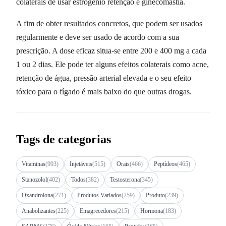
colaterais de usar estrogênio retenção e ginecomastia.
A fim de obter resultados concretos, que podem ser usados
regularmente e deve ser usado de acordo com a sua
prescrição. A dose eficaz situa-se entre 200 e 400 mg a cada
1 ou 2 dias. Ele pode ter alguns efeitos colaterais como acne,
retenção de água, pressão arterial elevada e o seu efeito
tóxico para o fígado é mais baixo do que outras drogas.
Tags de categorias
Vitaminas
(993)
Injetáveis
(515)
Orais
(466)
Peptídeos
(465)
Stanozolol
(402)
Todos
(382)
Testosterona
(345)
Oxandrolona
(271)
Produtos Variados
(259)
Produto
(239)
Anabolizantes
(225)
Emagrecedores
(215)
Hormona
(183)