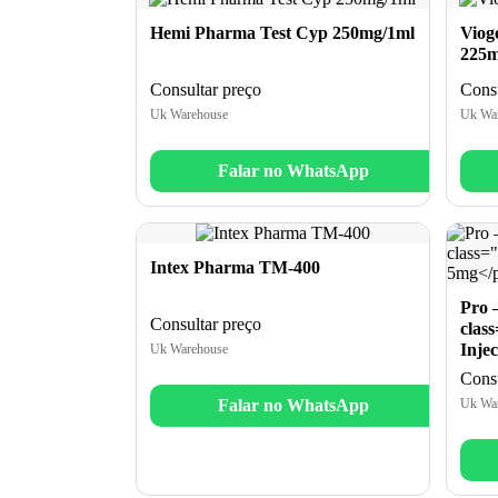
Hemi Pharma Test Cyp 250mg/1ml
Viog
225
Consultar preço
Consu
Uk Warehouse
Uk Wa
Falar no WhatsApp
Intex Pharma TM-400
Pro 
Consultar preço
clas
Inje
Uk Warehouse
Consu
Falar no WhatsApp
Uk Wa