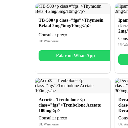
TB-500<p class="fgs">Thymosin
Ipam
Beta-4 2mg/5mg/10mg</p>
clas
2mg/
Consultar preço
Consu
Uk Warehouse
Uk Wa
Falar no WhatsApp
Acro® – Trenbolone <p
Deca
class="fgs">Trenbolone Acetate
clas
100mg</p>
Deca
Consultar preço
Consu
Uk Warehouse
Uk Wa