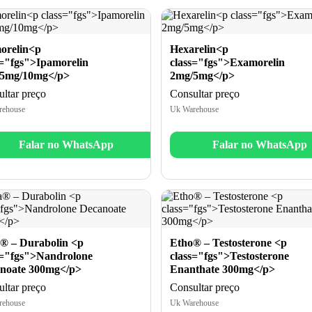
orelin<p
Hexarelin<p
s="fgs">Ipamorelin
class="fgs">Examorelin
5mg/10mg</p>
2mg/5mg</p>
ltar preço
Consultar preço
rehouse
Uk Warehouse
Falar no WhatsApp
Falar no WhatsApp
® – Durabolin <p
Etho® – Testosterone <p
s="fgs">Nandrolone
class="fgs">Testosterone
noate 300mg</p>
Enanthate 300mg</p>
ltar preço
Consultar preço
rehouse
Uk Warehouse