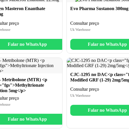
en Masteron Enanthate
Evo Pharma Sustanon 300mg
mg
ltar preço
Consultar preço
rehouse
Uk Warehouse
Falar no WhatsApp
Falar no WhatsApp
CJC-1295 no DAC<p class="
– Metribolone (MTR) <p
Modified GRF (1-29) 2mg/5m
s="fgs">Methyltrionate
Consultar preço
ction 5mg</p>
Uk Warehouse
ltar preço
rehouse
Falar no WhatsApp
Falar no WhatsApp