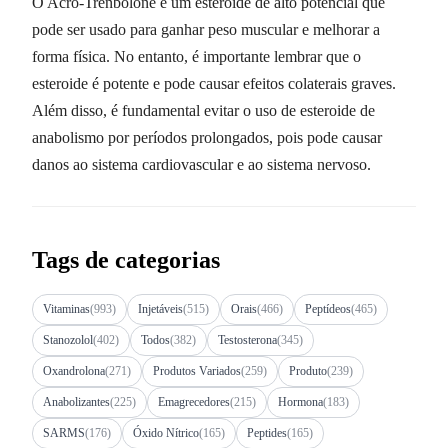
O Acro-Trenbolone é um esteroide de alto potencial que
pode ser usado para ganhar peso muscular e melhorar a
forma física. No entanto, é importante lembrar que o
esteroide é potente e pode causar efeitos colaterais graves.
Além disso, é fundamental evitar o uso de esteroide de
anabolismo por períodos prolongados, pois pode causar
danos ao sistema cardiovascular e ao sistema nervoso.
Tags de categorias
Vitaminas
(993)
Injetáveis
(515)
Orais
(466)
Peptídeos
(465)
Stanozolol
(402)
Todos
(382)
Testosterona
(345)
Oxandrolona
(271)
Produtos Variados
(259)
Produto
(239)
Anabolizantes
(225)
Emagrecedores
(215)
Hormona
(183)
SARMS
(176)
Óxido Nítrico
(165)
Peptides
(165)