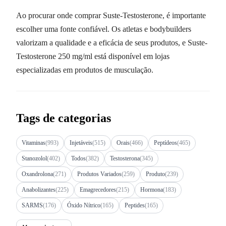
Ao procurar onde comprar Suste-Testosterone, é importante
escolher uma fonte confiável. Os atletas e bodybuilders
valorizam a qualidade e a eficácia de seus produtos, e Suste-
Testosterone 250 mg/ml está disponível em lojas
especializadas em produtos de musculação.
Tags de categorias
Vitaminas
(993)
Injetáveis
(515)
Orais
(466)
Peptídeos
(465)
Stanozolol
(402)
Todos
(382)
Testosterona
(345)
Oxandrolona
(271)
Produtos Variados
(259)
Produto
(239)
Anabolizantes
(225)
Emagrecedores
(215)
Hormona
(183)
SARMS
(176)
Óxido Nítrico
(165)
Peptides
(165)