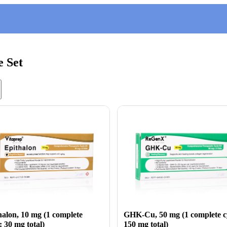
e Set
halon, 10 mg (1 complete
GHK-Cu, 50 mg (1 complete c
: 30 mg total)
150 mg total)