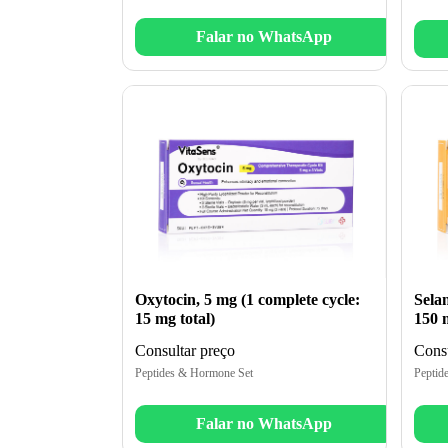
Falar no WhatsApp
Oxytocin, 5 mg (1 complete cycle:
Selan
15 mg total)
150 m
Consultar preço
Consu
Peptides & Hormone Set
Peptid
Falar no WhatsApp