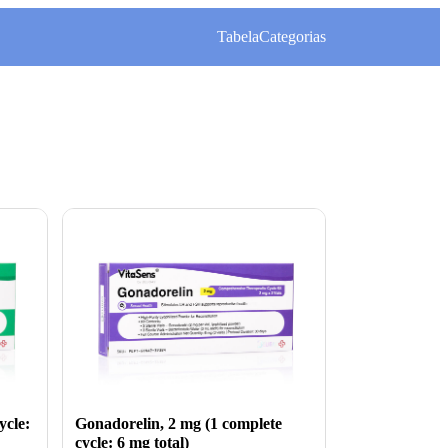
Tabela
Categorias
Gonadorelin, 2 mg (1 complete
ycle:
cycle: 6 mg total)