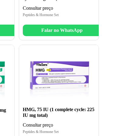
Consultar preço
Peptides & Hormone Set
Falar no WhatsApp
HMG, 75 IU (1 complete cycle: 225
 mg
IU mg total)
Consultar preço
Peptides & Hormone Set