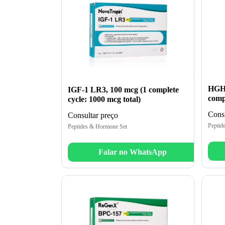
HGH 
IGF-1 LR3, 100 mcg (1 complete
compl
cycle: 1000 mcg total)
Consu
Consultar preço
Peptid
Peptides & Hormone Set
Falar no WhatsApp