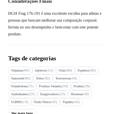
Considerações Finais
HGH Frag 176-191 é uma excelente escolha para atletas e
pessoas que buscam melhorar sua composição corporal.
Invista no seu desempenho e bem-estar com este potente
produto.
Tags de categorias
Vitaminas
(993)
Injetáveis
(515)
Orais
(466)
Peptídeos
(465)
Stanozolol
(402)
Todos
(382)
Testosterona
(345)
Oxandrolona
(271)
Produtos Variados
(259)
Produto
(239)
Anabolizantes
(225)
Emagrecedores
(215)
Hormona
(183)
SARMS
(176)
Óxido Nítrico
(165)
Peptides
(165)
Ver mais tags