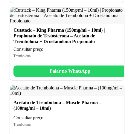
Cutstack – King Pharma (150mg/ml – 10ml) |
Propionato de Testosterona – Acetato de
Trembolona + Drostanolona Propionato
Consultar preço
Trembolona
Falar no WhatsApp
Acetato de Trembolona – Muscle Pharma –
(100mg/ml – 10ml)
Consultar preço
Trembolona