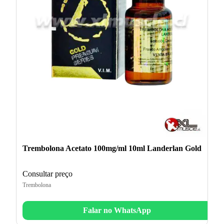
Trembolona Acetato 100mg/ml 10ml Landerlan Gold
Consultar preço
Trembolona
Falar no WhatsApp