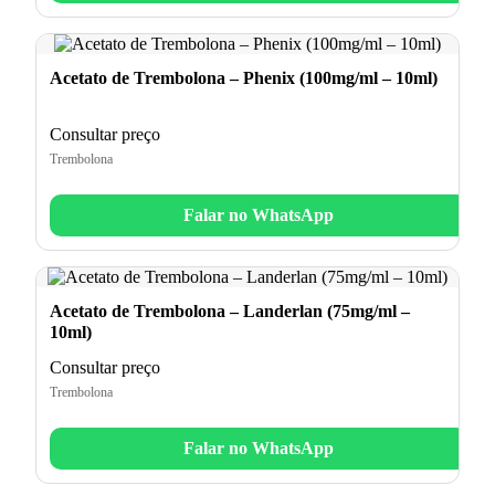
Acetato de Trembolona – Phenix (100mg/ml – 10ml)
Consultar preço
Trembolona
Falar no WhatsApp
Acetato de Trembolona – Landerlan (75mg/ml –
10ml)
Consultar preço
Trembolona
Falar no WhatsApp