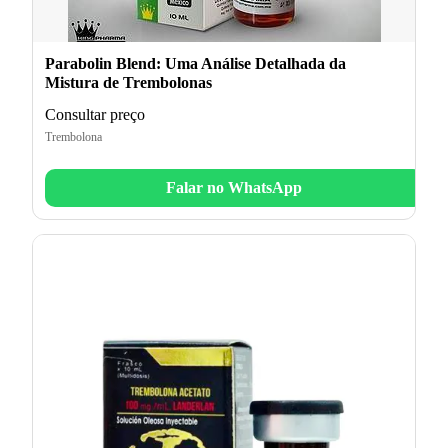
Parabolin Blend: Uma Análise Detalhada da
Mistura de Trembolonas
Consultar preço
Trembolona
Falar no WhatsApp