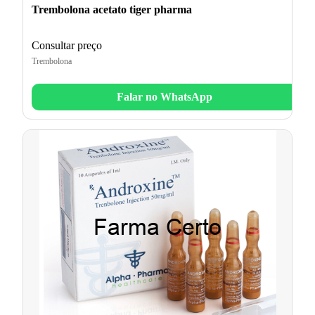
Trembolona acetato tiger pharma
Consultar preço
Trembolona
Falar no WhatsApp