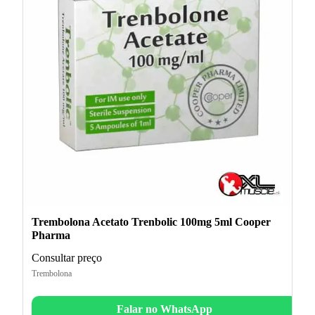
Trembolona Acetato Trenbolic 100mg 5ml Cooper
Pharma
Consultar preço
Trembolona
Falar no WhatsApp