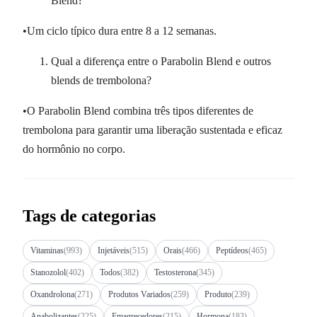
Blend?
•Um ciclo típico dura entre 8 a 12 semanas.
Qual a diferença entre o Parabolin Blend e outros
blends de trembolona?
•O Parabolin Blend combina três tipos diferentes de
trembolona para garantir uma liberação sustentada e eficaz
do hormônio no corpo.
Tags de categorias
Vitaminas
(993)
Injetáveis
(515)
Orais
(466)
Peptídeos
(465)
Stanozolol
(402)
Todos
(382)
Testosterona
(345)
Oxandrolona
(271)
Produtos Variados
(259)
Produto
(239)
Anabolizantes
(225)
Emagrecedores
(215)
Hormona
(183)