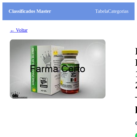
Classificados Master
Tabela
Categorias
← Voltar