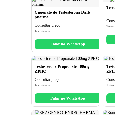
Test
Cipionato de Testosterona Dark
pharma
Consu
Consultar preço
Testost
Testosterona
Falar no WhatsApp
Testosterone Propionate 100mg
Test
ZPHC
ZPH
Consultar preço
Consu
Testosterona
Testost
Falar no WhatsApp