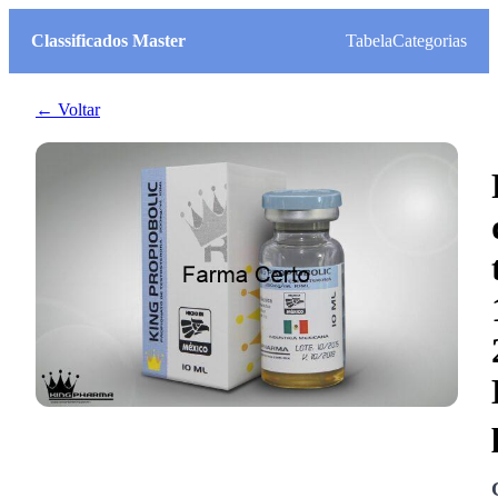
Classificados Master
Tabela
Categorias
← Voltar