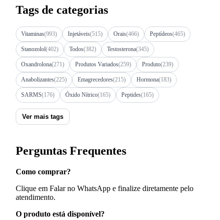
Tags de categorias
Vitaminas
(993)
Injetáveis
(515)
Orais
(466)
Peptídeos
(465)
Stanozolol
(402)
Todos
(382)
Testosterona
(345)
Oxandrolona
(271)
Produtos Variados
(259)
Produto
(239)
Anabolizantes
(225)
Emagrecedores
(215)
Hormona
(183)
SARMS
(176)
Óxido Nítrico
(165)
Peptides
(165)
Ver mais tags
Perguntas Frequentes
Como comprar?
Clique em Falar no WhatsApp e finalize diretamente pelo
atendimento.
O produto está disponível?