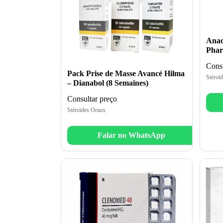
Anad
Phar
Consu
Pack Prise de Masse Avancé Hilma
Stéroï
– Dianabol (8 Semaines)
Consultar preço
Stéroïdes Oraux
Falar no WhatsApp