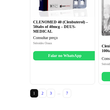
CLENOMED 40 (Clenbuterol) –
50tabs of 40mcg – DEUS-
MEDICAL
Consultar preço
Stéroïdes Oraux
Clen
100t
Falar no WhatsApp
Consu
Stéroï
...
1
2
3
7