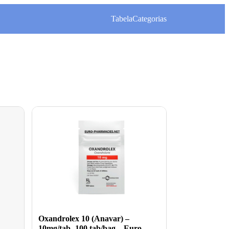
Tabela
Categorias
Oxandrolex 10 (Anavar) –
10mg/tab -100 tab/bag – Euro