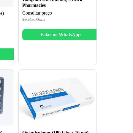
Pharmacies
Consultar preço
) –
Stéroïdes Oraux
Falar no WhatsApp
e
Oxandrolonos (100 tabs x 10 mg) –