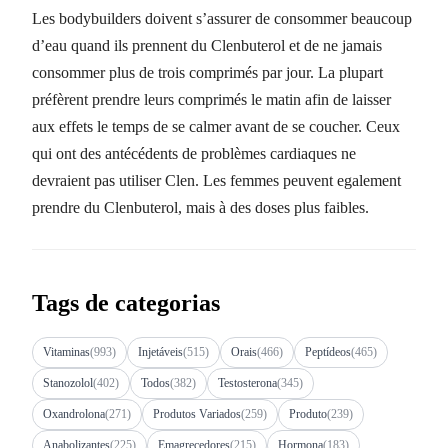
Les bodybuilders doivent s’assurer de consommer beaucoup
d’eau quand ils prennent du Clenbuterol et de ne jamais
consommer plus de trois comprimés par jour. La plupart
préfèrent prendre leurs comprimés le matin afin de laisser
aux effets le temps de se calmer avant de se coucher. Ceux
qui ont des antécédents de problèmes cardiaques ne
devraient pas utiliser Clen. Les femmes peuvent egalement
prendre du Clenbuterol, mais à des doses plus faibles.
Tags de categorias
Vitaminas
(993)
Injetáveis
(515)
Orais
(466)
Peptídeos
(465)
Stanozolol
(402)
Todos
(382)
Testosterona
(345)
Oxandrolona
(271)
Produtos Variados
(259)
Produto
(239)
Anabolizantes
(225)
Emagrecedores
(215)
Hormona
(183)