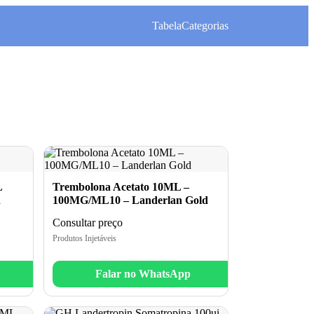
Tabela
Categorias
L
Trembolona Acetato 10ML –
d
100MG/ML10 – Landerlan Gold
Consultar preço
Produtos Injetáveis
Falar no WhatsApp