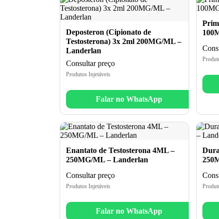
Prim
Deposteron (Cipionato de
100M
Testosterona) 3x 2ml 200MG/ML –
Consu
Landerlan
Produto
Consultar preço
Produtos Injetáveis
Falar no WhatsApp
Enantato de Testosterona 4ML –
Dura
250MG/ML – Landerlan
250M
Consultar preço
Consu
Produtos Injetáveis
Produto
Falar no WhatsApp