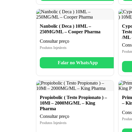
Nanbolic ( Deca ) 10ML –
Cypo
250MG/ML – Cooper Pharma
Test
/ML 
Consultar preço
Consu
Produtos Injetáveis
Produto
Falar no WhatsApp
Propiobolic ( Testo Propionato ) –
Prim
10Ml – 2000MG/ML – King
– Ki
Pharma
Consu
Consultar preço
Produto
Produtos Injetáveis