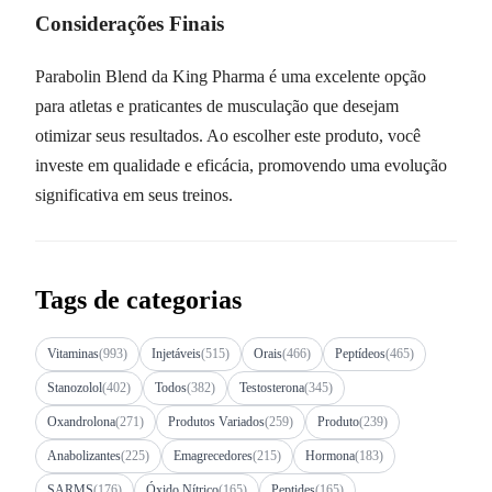
Considerações Finais
Parabolin Blend da King Pharma é uma excelente opção
para atletas e praticantes de musculação que desejam
otimizar seus resultados. Ao escolher este produto, você
investe em qualidade e eficácia, promovendo uma evolução
significativa em seus treinos.
Tags de categorias
Vitaminas
(993)
Injetáveis
(515)
Orais
(466)
Peptídeos
(465)
Stanozolol
(402)
Todos
(382)
Testosterona
(345)
Oxandrolona
(271)
Produtos Variados
(259)
Produto
(239)
Anabolizantes
(225)
Emagrecedores
(215)
Hormona
(183)
SARMS
(176)
Óxido Nítrico
(165)
Peptides
(165)