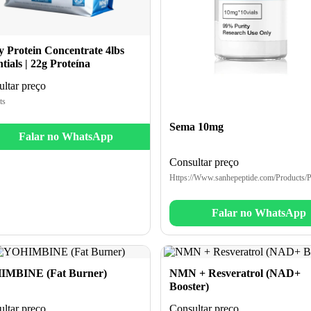
 Protein Concentrate 4lbs
tials | 22g Proteína
ltar preço
ts
Sema 10mg
Falar no WhatsApp
Consultar preço
Https://Www.sanhepeptide.com/Products/P
Falar no WhatsApp
MBINE (Fat Burner)
NMN + Resveratrol (NAD+
Booster)
ltar preço
Consultar preço