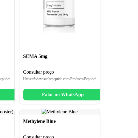
SEMA 5mg
Consultar preço
eptide/
Https://Www.sanhepeptide.com/Products/Peptide/
Falar no WhatsApp
Methylene Blue
Consultar preço