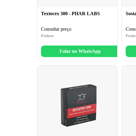
Textocex 300 - PHAR LABS
Sost
Consultar preço
Consu
Products
Produc
Falar no WhatsApp