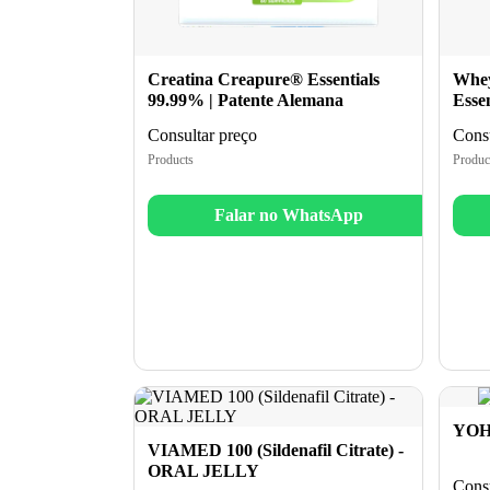
Creatina Creapure® Essentials
Whey
99.99% | Patente Alemana
Essen
Consultar preço
Consu
Products
Produc
Falar no WhatsApp
YOHI
VIAMED 100 (Sildenafil Citrate) -
ORAL JELLY
Consu