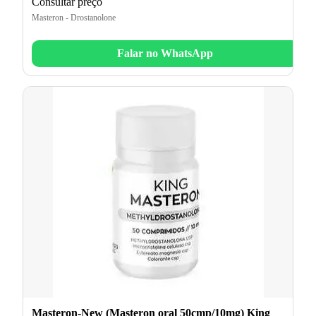
Consultar preço
Masteron - Drostanolone
Falar no WhatsApp
Masteron-New (Masteron oral 50cmp/10mg) King