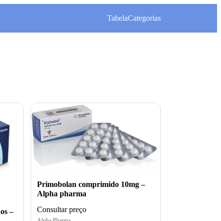
Tabela
Categorias
Primobolan comprimido 10mg –
Alpha pharma
Consultar preço
os –
Alpha Pharma