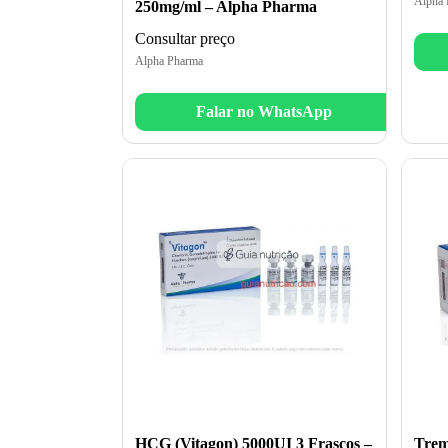
Alpha 
250mg/ml – Alpha Pharma
Consultar preço
Alpha Pharma
Falar no WhatsApp
HCG (Vitagon) 5000UI 3 Frascos –
Trem