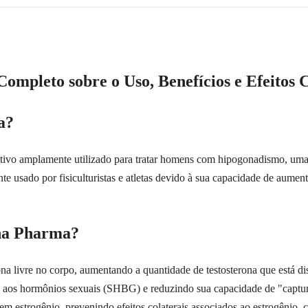
mpleto sobre o Uso, Benefícios e Efeitos C
a?
ivo amplamente utilizado para tratar homens com hipogonadismo, uma c
 usado por fisiculturistas e atletas devido à sua capacidade de aumenta
ha Pharma?
ona livre no corpo, aumentando a quantidade de testosterona que está di
ão aos hormônios sexuais (SHBG) e reduzindo sua capacidade de "captura
m estrogênio, prevenindo efeitos colaterais associados ao estrogênio, 