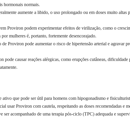
eis hormonais normais.
ralmente aumente a libido, o uso prolongado ou em doses muito altas p
rem Proviron podem experimentar efeitos de virilização, como o crescim
n por mulheres é, portanto, fortemente desencorajado.
 de Proviron pode aumentar o risco de hipertensão arterial e agravar 
on pode causar reações alérgicas, como erupções cutâneas, dificuldade p
iatamente.
tivo que pode ser útil para homens com hipogonadismo e fisiculturista
cial usar Proviron com cautela, respeitando as doses recomendadas e mo
deve ser acompanhado de uma terapia pós-ciclo (TPC) adequada e super