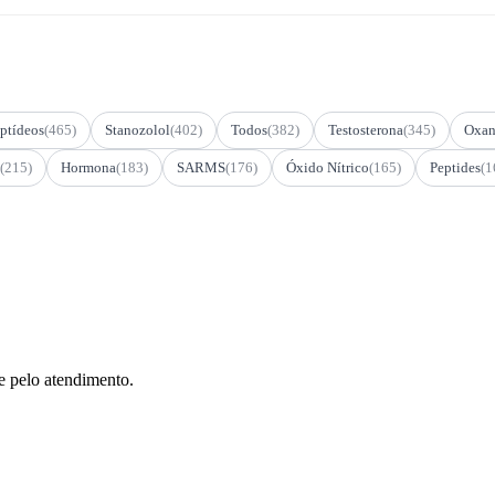
ptídeos
(465)
Stanozolol
(402)
Todos
(382)
Testosterona
(345)
Oxan
(215)
Hormona
(183)
SARMS
(176)
Óxido Nítrico
(165)
Peptides
(1
e pelo atendimento.