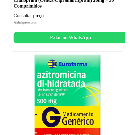
Citalopram (Celexa/Cipramil/Cipram) 20mg – 30
Comprimidos
Consultar preço
Antidepressivos
Falar no WhatsApp