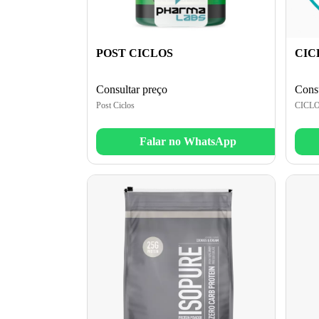
POST CICLOS
CIC
Consultar preço
Consu
Post Ciclos
CICL
Falar no WhatsApp