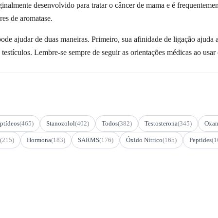
iginalmente desenvolvido para tratar o câncer de mama e é frequenteme
res de aromatase.
pode ajudar de duas maneiras. Primeiro, sua afinidade de ligação ajuda 
s testículos. Lembre-se sempre de seguir as orientações médicas ao usa
ptídeos
(465)
Stanozolol
(402)
Todos
(382)
Testosterona
(345)
Oxan
(215)
Hormona
(183)
SARMS
(176)
Óxido Nítrico
(165)
Peptides
(1