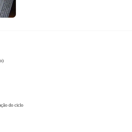
o)
ção do ciclo