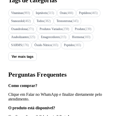
Tags de categorias
Vitaminas
(993)
Injetáveis
(515)
Orais
(466)
Peptídeos
(465)
Stanozolol
(402)
Todos
(382)
Testosterona
(345)
Oxandrolona
(271)
Produtos Variados
(259)
Produto
(239)
Anabolizantes
(225)
Emagrecedores
(215)
Hormona
(183)
SARMS
(176)
Óxido Nítrico
(165)
Peptides
(165)
Ver mais tags
Perguntas Frequentes
Como comprar?
Clique em Falar no WhatsApp e finalize diretamente pelo
atendimento.
O produto está disponível?