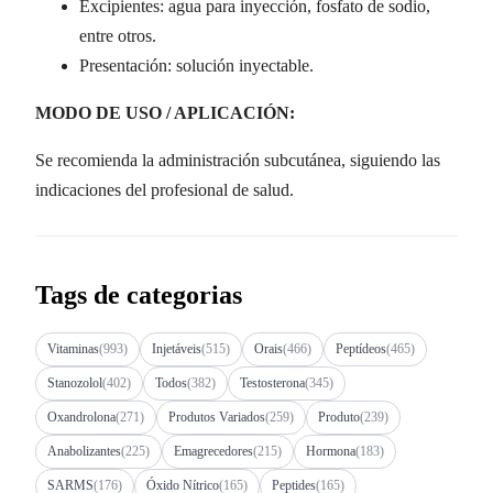
Excipientes: agua para inyección, fosfato de sodio,
entre otros.
Presentación: solución inyectable.
MODO DE USO / APLICACIÓN:
Se recomienda la administración subcutánea, siguiendo las
indicaciones del profesional de salud.
Tags de categorias
Vitaminas
(993)
Injetáveis
(515)
Orais
(466)
Peptídeos
(465)
Stanozolol
(402)
Todos
(382)
Testosterona
(345)
Oxandrolona
(271)
Produtos Variados
(259)
Produto
(239)
Anabolizantes
(225)
Emagrecedores
(215)
Hormona
(183)
SARMS
(176)
Óxido Nítrico
(165)
Peptides
(165)