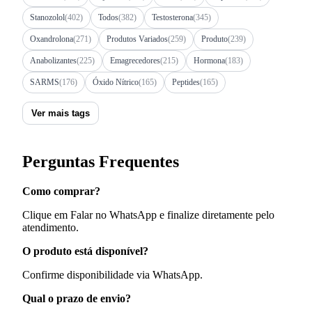
Stanozolol
(402)
Todos
(382)
Testosterona
(345)
Oxandrolona
(271)
Produtos Variados
(259)
Produto
(239)
Anabolizantes
(225)
Emagrecedores
(215)
Hormona
(183)
SARMS
(176)
Óxido Nítrico
(165)
Peptides
(165)
Ver mais tags
Perguntas Frequentes
Como comprar?
Clique em Falar no WhatsApp e finalize diretamente pelo
atendimento.
O produto está disponível?
Confirme disponibilidade via WhatsApp.
Qual o prazo de envio?