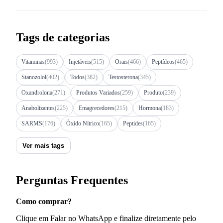
Tags de categorias
Vitaminas
(993)
Injetáveis
(515)
Orais
(466)
Peptídeos
(465)
Stanozolol
(402)
Todos
(382)
Testosterona
(345)
Oxandrolona
(271)
Produtos Variados
(259)
Produto
(239)
Anabolizantes
(225)
Emagrecedores
(215)
Hormona
(183)
SARMS
(176)
Óxido Nítrico
(165)
Peptides
(165)
Ver mais tags
Perguntas Frequentes
Como comprar?
Clique em Falar no WhatsApp e finalize diretamente pelo