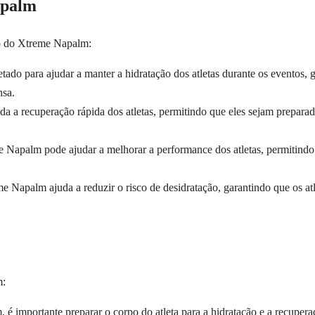
apalm
so do Xtreme Napalm:
ado para ajudar a manter a hidratação dos atletas durante os eventos, 
nsa.
a a recuperação rápida dos atletas, permitindo que eles sejam preparad
 Napalm pode ajudar a melhorar a performance dos atletas, permitindo 
e Napalm ajuda a reduzir o risco de desidratação, garantindo que os atl
m:
 é importante preparar o corpo do atleta para a hidratação e a recuperaç