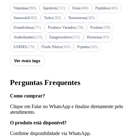
Vitaminas
(993)
Injetáveis
(515)
Orais
(466)
Peptídeos
(465)
Stanozolol
(402)
Todos
(382)
Testosterona
(345)
Oxandrolona
(271)
Produtos Variados
(259)
Produto
(239)
Anabolizantes
(225)
Emagrecedores
(215)
Hormona
(183)
SARMS
(176)
Óxido Nítrico
(165)
Peptides
(165)
Ver mais tags
Perguntas Frequentes
Como comprar?
Clique em Falar no WhatsApp e finalize diretamente pelo
atendimento.
O produto está disponível?
Confirme disponibilidade via WhatsApp.