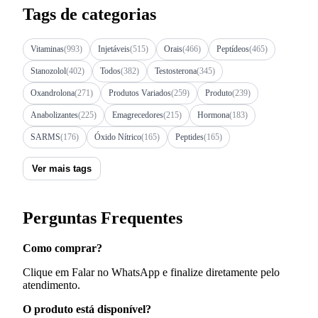
Tags de categorias
Vitaminas
(993)
Injetáveis
(515)
Orais
(466)
Peptídeos
(465)
Stanozolol
(402)
Todos
(382)
Testosterona
(345)
Oxandrolona
(271)
Produtos Variados
(259)
Produto
(239)
Anabolizantes
(225)
Emagrecedores
(215)
Hormona
(183)
SARMS
(176)
Óxido Nítrico
(165)
Peptides
(165)
Ver mais tags
Perguntas Frequentes
Como comprar?
Clique em Falar no WhatsApp e finalize diretamente pelo
atendimento.
O produto está disponível?