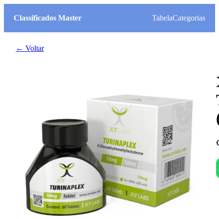
Classificados Master
Tabela
Categorias
← Voltar