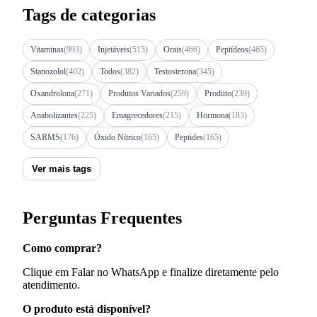
Tags de categorias
Vitaminas
(993)
Injetáveis
(515)
Orais
(466)
Peptídeos
(465)
Stanozolol
(402)
Todos
(382)
Testosterona
(345)
Oxandrolona
(271)
Produtos Variados
(259)
Produto
(239)
Anabolizantes
(225)
Emagrecedores
(215)
Hormona
(183)
SARMS
(176)
Óxido Nítrico
(165)
Peptides
(165)
Ver mais tags
Perguntas Frequentes
Como comprar?
Clique em Falar no WhatsApp e finalize diretamente pelo
atendimento.
O produto está disponível?