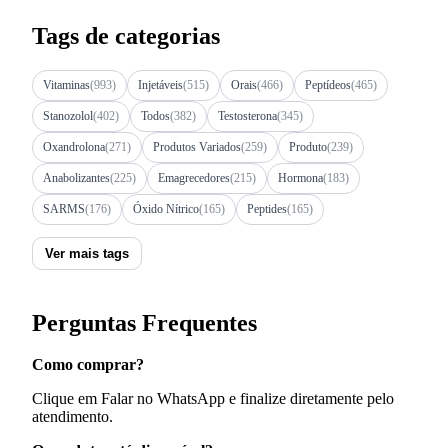
Tags de categorias
Vitaminas
(993)
Injetáveis
(515)
Orais
(466)
Peptídeos
(465)
Stanozolol
(402)
Todos
(382)
Testosterona
(345)
Oxandrolona
(271)
Produtos Variados
(259)
Produto
(239)
Anabolizantes
(225)
Emagrecedores
(215)
Hormona
(183)
SARMS
(176)
Óxido Nítrico
(165)
Peptides
(165)
Ver mais tags
Perguntas Frequentes
Como comprar?
Clique em Falar no WhatsApp e finalize diretamente pelo
atendimento.