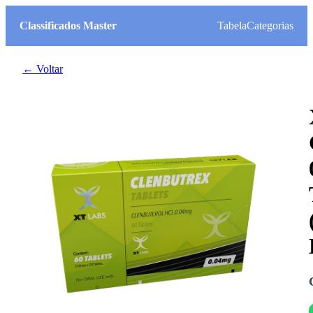
Classificados Master
Tabela
Categorias
← Voltar