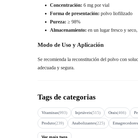
Concentración:
6 mg por vial
Forma de presentación:
polvo liofilizado
Pureza:
≥ 98%
Almacenamiento:
en un lugar fresco y seco,
Modo de Uso y Aplicación
Se recomienda la reconstitución del polvo con soluci
adecuada y segura.
Tags de categorias
Vitaminas
(993)
Injetáveis
(515)
Orais
(466)
Pe
Produto
(239)
Anabolizantes
(225)
Emagrecedores
Ver mais tags