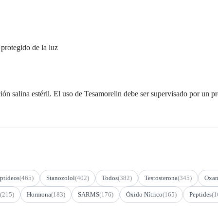
 protegido de la luz
ón salina estéril. El uso de Tesamorelin debe ser supervisado por un pr
ptídeos
(465)
Stanozolol
(402)
Todos
(382)
Testosterona
(345)
Oxan
(215)
Hormona
(183)
SARMS
(176)
Óxido Nítrico
(165)
Peptides
(1