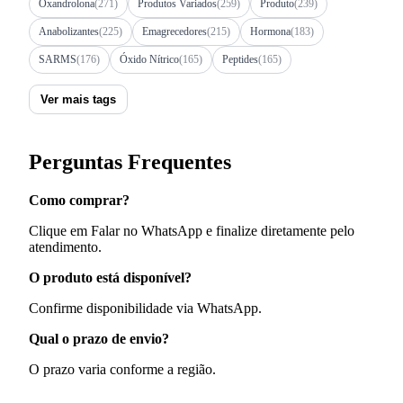
Oxandrolona
(271)
Produtos Variados
(259)
Produto
(239)
Anabolizantes
(225)
Emagrecedores
(215)
Hormona
(183)
SARMS
(176)
Óxido Nítrico
(165)
Peptides
(165)
Ver mais tags
Perguntas Frequentes
Como comprar?
Clique em Falar no WhatsApp e finalize diretamente pelo
atendimento.
O produto está disponível?
Confirme disponibilidade via WhatsApp.
Qual o prazo de envio?
O prazo varia conforme a região.