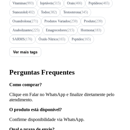
Vitaminas
(993)
Injetáveis
(515)
Orais
(466)
Peptídeos
(465)
Stanozolol
(402)
Todos
(382)
Testosterona
(345)
Oxandrolona
(271)
Produtos Variados
(259)
Produto
(239)
Anabolizantes
(225)
Emagrecedores
(215)
Hormona
(183)
SARMS
(176)
Óxido Nítrico
(165)
Peptides
(165)
Ver mais tags
Perguntas Frequentes
Como comprar?
Clique em Falar no WhatsApp e finalize diretamente pelo
atendimento.
O produto está disponível?
Confirme disponibilidade via WhatsApp.
Qual o prazo de envio?