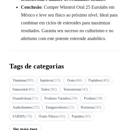
Conclusão
: Compre Winstrol Oral 25 Eurolabs em
México e leve seu físico ao próximo nível. Ideal para
combinar em ciclos de esteroides para maximizar
resultados. Garanta seu sucesso no culturismo e no
atletismo com este potente esteroide anabólico.
Tags de categorias
Vitaminas
(993)
Injetáveis
(515)
Orais
(466)
Peptídeos
(465)
Stanozolol
(402)
Todos
(382)
Testosterona
(345)
Oxandrolona
(271)
Produtos Variados
(259)
Produto
(239)
Anabolizantes
(225)
Emagrecedores
(215)
Hormona
(183)
SARMS
(176)
Óxido Nítrico
(165)
Peptides
(165)
Ver mais tags