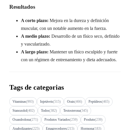
Resultados
A corto plazo:
Mejora en la dureza y definición
muscular, con un notable aumento en la fuerza.
A medio plazo:
Desarrollo de un físico seco, definido
y vascularizado.
A largo plazo:
Mantener un físico esculpido y fuerte
con un régimen de entrenamiento y dieta adecuados.
Tags de categorias
Vitaminas
(993)
Injetáveis
(515)
Orais
(466)
Peptídeos
(465)
Stanozolol
(402)
Todos
(382)
Testosterona
(345)
Oxandrolona
(271)
Produtos Variados
(259)
Produto
(239)
Anabolizantes
(225)
Emagrecedores
(215)
Hormona
(183)