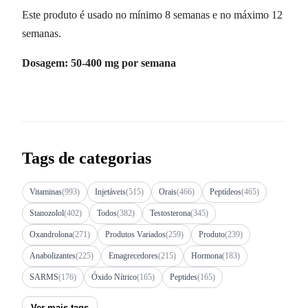
Este produto é usado no mínimo 8 semanas e no máximo 12
semanas.
Dosagem: 50-400 mg por semana
Tags de categorias
Vitaminas
(993)
Injetáveis
(515)
Orais
(466)
Peptídeos
(465)
Stanozolol
(402)
Todos
(382)
Testosterona
(345)
Oxandrolona
(271)
Produtos Variados
(259)
Produto
(239)
Anabolizantes
(225)
Emagrecedores
(215)
Hormona
(183)
SARMS
(176)
Óxido Nítrico
(165)
Peptides
(165)
Ver mais tags